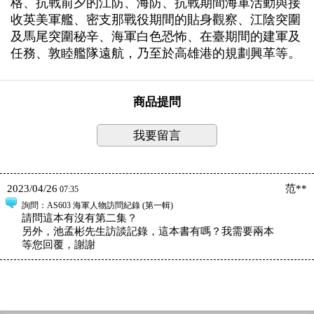
格、抗戰前夕的江防、海防、抗戰期間海軍活動與接
收英美軍艦、密支那戰役期間的貼身觀察、江陰突圍
及馬尾突圍秘辛、海軍白色恐怖、在臺期間的建軍及
任務、敦睦艦隊遠航，乃至於高雄港的規劃興革等。
商品提問
我要留言
2023/04/26
范**
07:35
詢問
：AS603 海軍人物訪問紀錄 (第一輯)
請問這本有沒有第二集？
另外，池孟彬先生訪談記錄，這本書有嗎？我需要兩本
等您回覆，謝謝