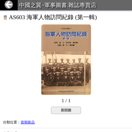
中國之翼~軍事圖書.雜誌專賣店
AS603 海軍人物訪問紀錄 (第一輯)
1 / 1
展開圖
分類位置
：
當期新品