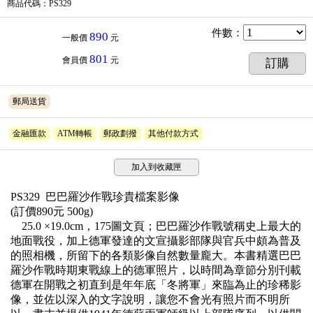
商品代碼
：PS329
件數
：
890
一般價
元
801
會員價
元
訂購
郵局送貨
金融匯款
ATM轉帳
郵政劃撥
其他付款方式
加入到收藏匣
PS329 巴巴羅沙作戰珍貴檔案影像
(訂價890元 500g)
25.0 ×19.0cm，175圖文頁；巴巴羅沙作戰號稱史上最大的
地面戰役，加上德軍發達的文宣攝影部隊與官兵中頗為普及
的照相機，所留下的各類影像自然數量龐大。本書精選巴巴
羅沙作戰時期東戰線上的德軍照片，以時間為章節分別刊載
德軍在開戰之初直到是年年底「冬將軍」來臨為止的珍稀影
像，並佐以深入的文字說明，讓您不會光有照片而不明所