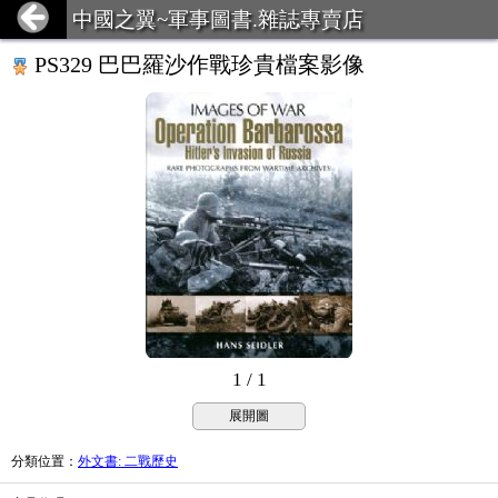
中國之翼~軍事圖書.雜誌專賣店
PS329 巴巴羅沙作戰珍貴檔案影像
1 / 1
展開圖
分類位置
：
外文書: 二戰歷史