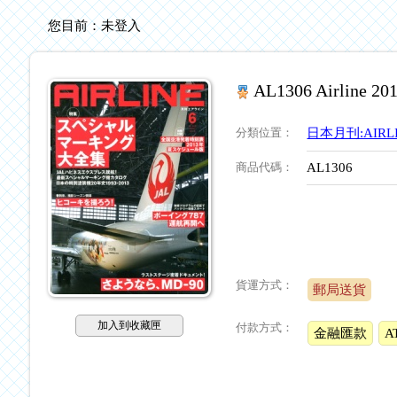
您目前：
未登入
AL1306 Airline 
分類位置
：
日本月刊:AIRL
商品代碼
：
AL1306
貨運方式：
郵局送貨
加入到收藏匣
付款方式：
金融匯款
A