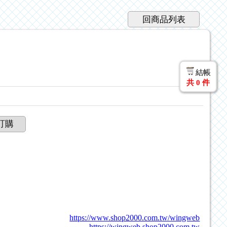
回商品列表
結帳
共
0
件
訂購
https://www.shop2000.com.tw/wingweb
https://wingweb.shop2000.com.tw