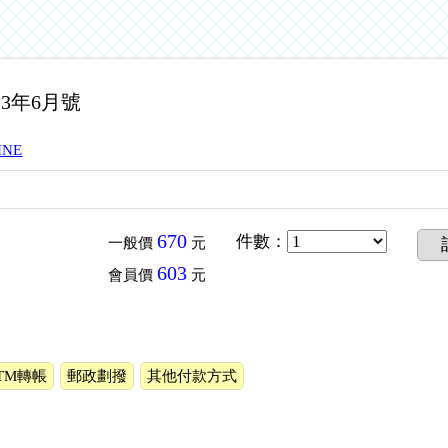
2013年6月號
INE
670
件數
：
一般價
元
603
會員價
元
TM轉帳
郵政劃撥
其他付款方式