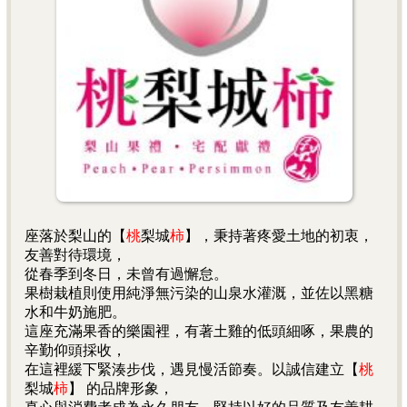
旬】
...6
座落於梨山的【
桃
梨城
柿
】，
秉持著疼愛土地的初衷，
友善對待環境，
從春季到冬日，未曾有過懈怠。
果樹栽植則使用純淨無污染的山泉水灌溉，並佐以黑糖
水和牛奶施肥。
這座充滿果香的樂園裡，有著土雞的低頭細啄，果農的
辛勤仰頭採收，
在這裡緩下緊湊步伐，遇見慢活節奏。以誠信建立【
桃
梨城
柿
】 的品牌形象，