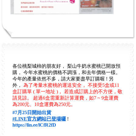
各位桃梨城柿的朋友好，
梨山牛奶水蜜桃已開放預
購，
今年水蜜桃的價格不調漲，和去年價格一樣。
今年的產量依然不多，請大家要盡早訂購喔 !
另
外，
為了考量水蜜桃的運送安全，
不接受5盒或11
盒訂購單 ( 單一地址 )，
若造成訂購上的不方便，敬
請見諒。 超過6盒需重新計算運費，如7 ~ 9盒運費
為200元、10盒運費為250元。
#7月25日開始出貨
#LINE官方網站已登場囉
!
https://lin.ee/lCfR2fD