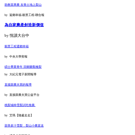
助教當果農 友善土地上梨山
by 返鄉幸福-願景工程-聯合報
為自家農產創造新價值
by 悅讀大台中
願景工程還鄉幸福
by 中央大學剪報
碩士畢業青年 回鄉樂觀種梨
by 大紀元電子新聞報導
直接跟農夫買的報導
by 直接跟農夫買公益平台
桃梨城柿雪梨試吃推薦
by 艾瑪【隨處走走】
甜美多汁雪梨，梨山小農直送