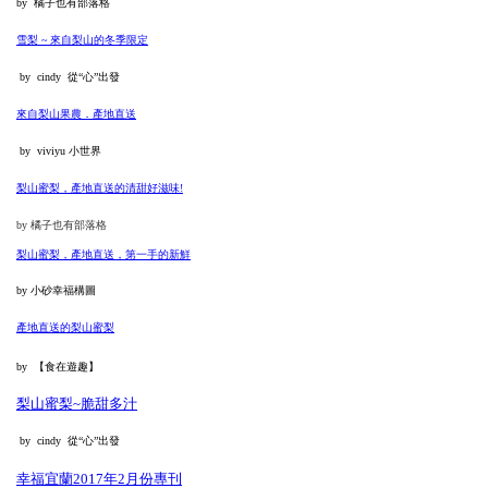
by 橘子也有部落格
雪梨 ~ 來自梨山的冬季限定
by cindy 從“心”出發
來自梨山果農．產地直送
by viviyu 小世界
梨山蜜梨，產地直送的清甜好滋味!
by 橘子也有部落格
梨山蜜梨，產地直送，第一手的新鮮
by 小砂幸福構圖
產地直送的梨山蜜梨
by 【食在遊趣】
梨山蜜梨~脆甜多汁
by cindy 從“心”出發
幸福宜蘭2017年2月份專刊