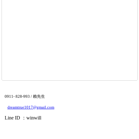
0911- 828-993 / 賴先生
dreamtrue1017@gmail.com
Line ID ：winwill