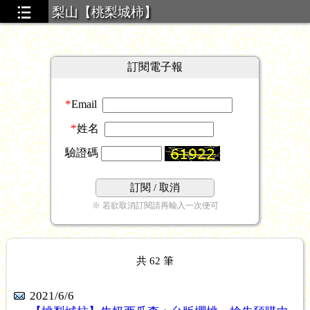
梨山【桃梨城柿】
訂閱電子報
*
Email
*
姓名
驗證碼
訂閱
/ 取消
※ 若欲取消訂閱請再輸入一次便可
旬】
共
62
筆
2021/6/6