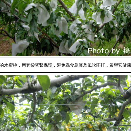
的水蜜桃，用套袋緊緊保護，避免蟲食鳥啄及風吹雨打，希望它健