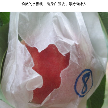
粉嫩的水蜜桃，隱身白簾後，等待有緣人