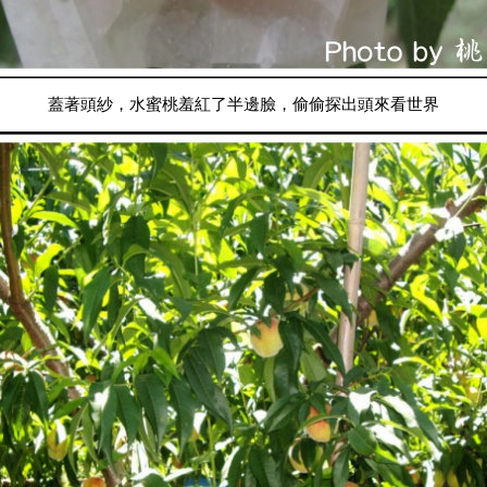
蓋著頭紗，水蜜桃羞紅了半邊臉，偷偷探出頭來看世界