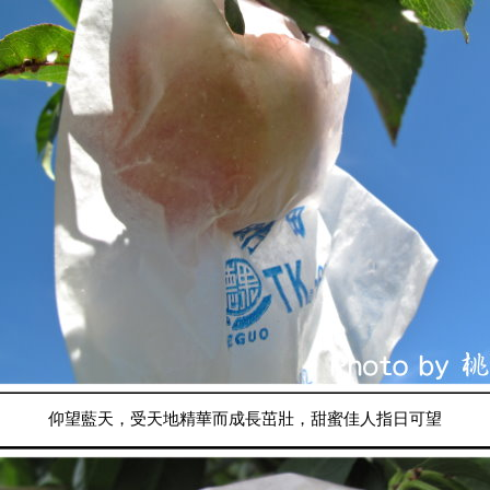
仰望藍天，受天地精華而成長茁壯，甜蜜佳人指日可望