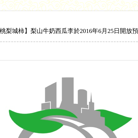
桃梨城柿】梨山牛奶西瓜李於2016年6月25日開放