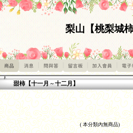
梨山【桃梨城
甜柿【十一月 ~ 十二月】
(
本分類內無商品
)