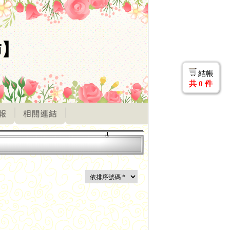
柿】
結帳
共
0
件