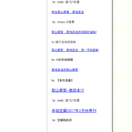
by cindy 從“心”出發
來自梨山果農．產地直送
by viviyu 小世界
梨山蜜梨，產地直送的清甜好滋味!
by 橘子也有部落格
梨山蜜梨，產地直送，第一手的新鮮
by 小砂幸福構圖
產地直送的梨山蜜梨
by 【食在遊趣】
梨山蜜梨~脆甜多汁
by cindy 從“心”出發
幸福宜蘭2017年2月份專刊
by 宜蘭縣政府