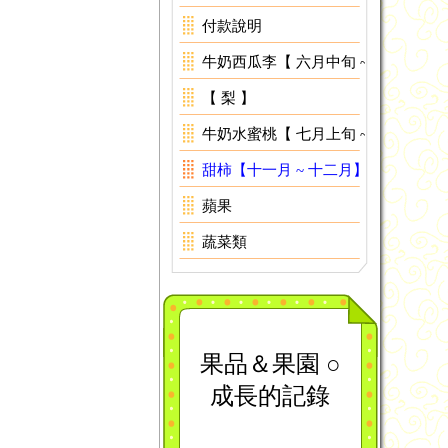
付款說明
牛奶西瓜李【 六月中旬 ~ 六月下旬】
【 梨 】
牛奶水蜜桃【 七月上旬 ~ 八月上旬】
甜柿【十一月 ~ 十二月】
蘋果
蔬菜類
果品＆果園 ○
成長的記錄