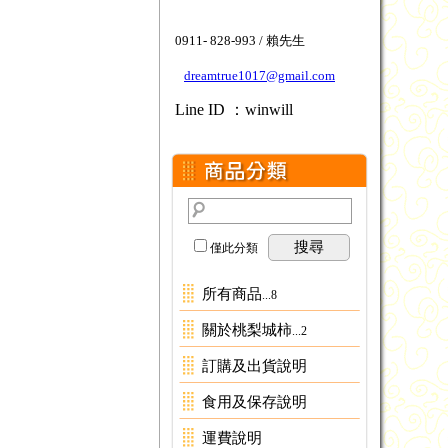
0911- 828-993 / 賴先生
dreamtrue1017@gmail.com
Line ID ：winwill
搜尋
僅此分類
所有商品
...8
關於桃梨城柿
...2
訂購及出貨說明
食用及保存說明
運費說明