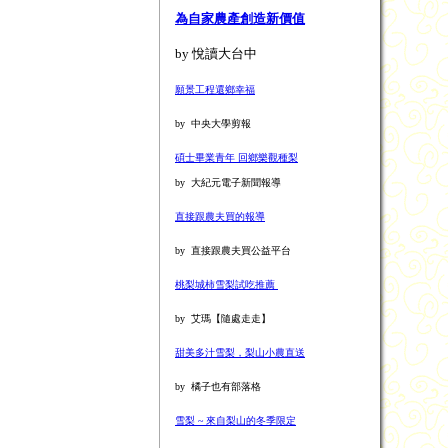
為自家農產創造新價值
by 悅讀大台中
願景工程還鄉幸福
by 中央大學剪報
碩士畢業青年 回鄉樂觀種梨
by 大紀元電子新聞報導
直接跟農夫買的報導
by 直接跟農夫買公益平台
桃梨城柿雪梨試吃推薦
by 艾瑪【隨處走走】
甜美多汁雪梨，梨山小農直送
by 橘子也有部落格
雪梨 ~ 來自梨山的冬季限定