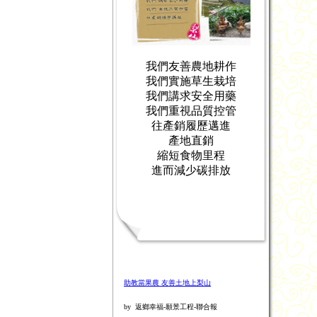
我們友善農地耕作
我們實施草生栽培
我們講求安全用藥
我們重視品質控管
往產銷履歷邁進
產地直銷
縮短食物里程
進而減少碳排放
助教當果農 友善土地上梨山
by 返鄉幸福-願景工程-聯合報