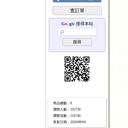
查訂單
G
o
o
g
l
e
搜尋本站
搜尋
商品總數
：8
瀏覽人數
：
192730
瀏覽頁數
：
516740
更新日期
：2026/08/04