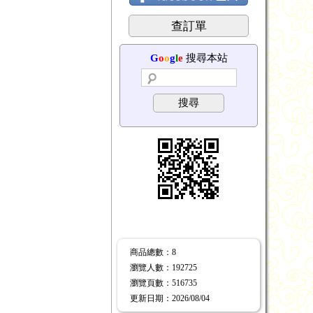
查訂單
G
o
o
g
l
e
搜尋本站
搜尋
商品總數
：8
瀏覽人數
：
192725
瀏覽頁數
：
516735
更新日期
：2026/08/04