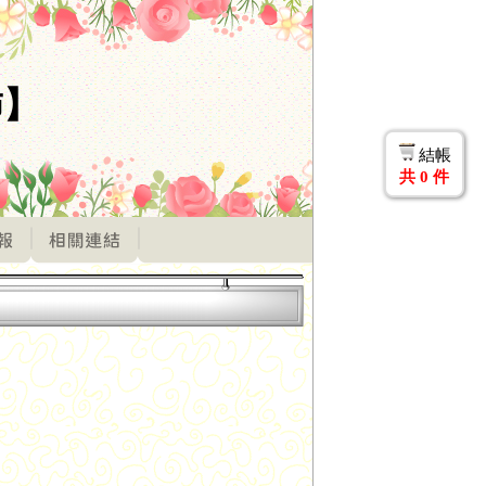
柿】
結帳
共
0
件