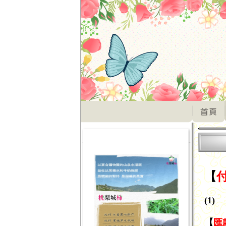
【
(1)
【
匯