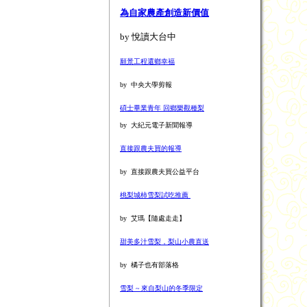
為自家農產創造新價值
by 悅讀大台中
願景工程還鄉幸福
by 中央大學剪報
碩士畢業青年 回鄉樂觀種梨
by 大紀元電子新聞報導
直接跟農夫買的報導
by 直接跟農夫買公益平台
桃梨城柿雪梨試吃推薦
by 艾瑪【隨處走走】
甜美多汁雪梨，梨山小農直送
by 橘子也有部落格
雪梨 ~ 來自梨山的冬季限定