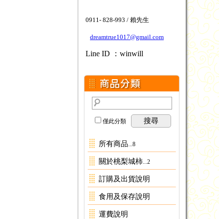
0911- 828-993 / 賴先生
dreamtrue1017@gmail.com
Line ID ：winwill
搜尋
僅此分類
所有商品
...8
關於桃梨城柿
...2
訂購及出貨說明
食用及保存說明
運費說明