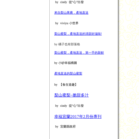
by cindy 從“心”出發
來自梨山果農．產地直送
by viviyu 小世界
梨山蜜梨，產地直送的清甜好滋味!
by 橘子也有部落格
梨山蜜梨，產地直送，第一手的新鮮
by 小砂幸福構圖
產地直送的梨山蜜梨
by 【食在遊趣】
梨山蜜梨~脆甜多汁
by cindy 從“心”出發
幸福宜蘭2017年2月份專刊
by 宜蘭縣政府