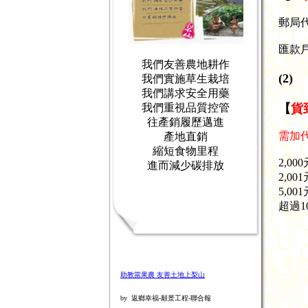
郵局代號
匯款戶
我們友善農地耕作
(2)
我們實施草生栽培
我們講求安全用藥
【
貨
我們重視品質控管
往產銷履歷邁進
需加
產地直銷
縮短食物里程
2,0
進而減少碳排放
2,00
5,00
超過1
助教當果農 友善土地上梨山
by 返鄉幸福-願景工程-聯合報