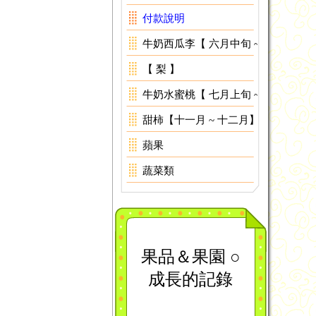
付款說明
牛奶西瓜李【 六月中旬 ~ 六月下旬】
【 梨 】
牛奶水蜜桃【 七月上旬 ~ 八月上旬】
甜柿【十一月 ~ 十二月】
蘋果
蔬菜類
果品＆果園 ○
成長的記錄