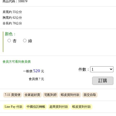
商品代碼
：10067#
肩寬約 55公分
胸寬約 62公分
全長約 70公分
顏色：
杏
綠
會員方可看到會員價
件數
：
520
一般價
元
會員價
? 元
訂購
7-11 賣貨便
全家超好賣
宅配到府
蝦皮貨到付款
面交自取
Line Pay 付款
中國信託轉帳
超商貨到付款
蝦皮貨到付款