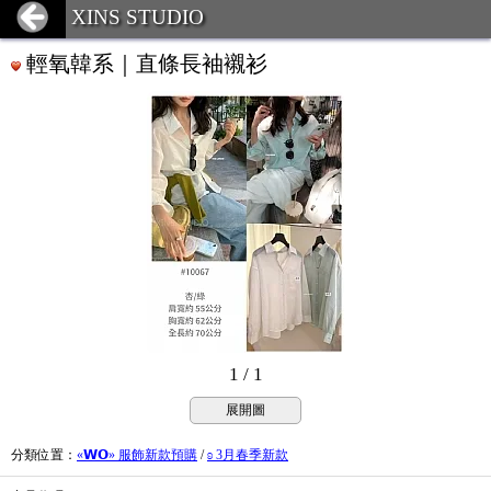
XINS STUDIO
輕氧韓系｜直條長袖襯衫
1 / 1
展開圖
分類位置
：
«𝗪𝗢» 服飾新款預購
/
ʚ 3月春季新款