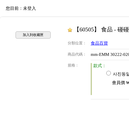
您目前：
未登入
【60505】 食品 - 碰
加入到收藏匣
分類位置
：
食品百貨
商品代碼
：
mm-EMM 30222-02
規格
：
款式：
사진동일(
會員價
₩