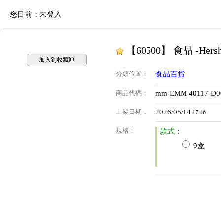
您目前：
未登入
【60500】 食品 -Her
加入到收藏匣
分類位置
：
食品百貨
商品代碼
：
mm-EMM 40117-D0
上架日期
：
2026/05/14
17:46
規格
：
款式：
9盒