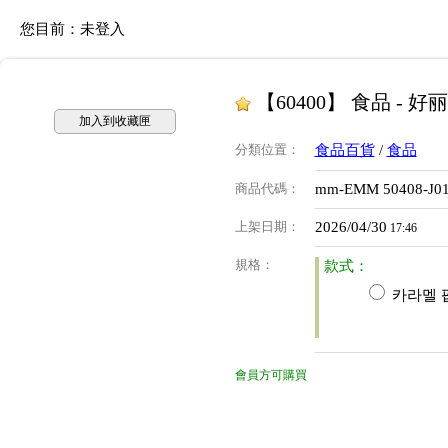
您目前：
未登入
【60400】 食品 - 好
加入到收藏匣
分類位置
：
食品百貨
/
食品
商品代碼
：
mm-EMM 50408-J0
上架日期
：
2026/04/30
17:46
規格
：
款式：
카라멜 
會員方可購買