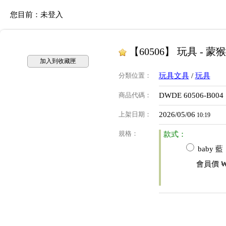
您目前：
未登入
【60506】 玩具 - 
加入到收藏匣
分類位置
：
玩具文具
/
玩具
商品代碼
：
DWDE 60506-B004
上架日期
：
2026/05/06
10:19
規格
：
款式：
baby 藍
會員價
₩