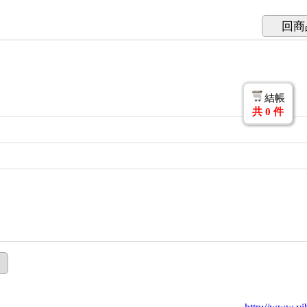
回商
結帳
共
0
件