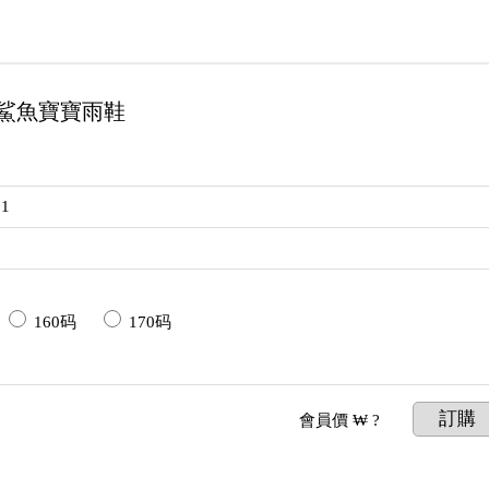
 -鯊魚寶寶雨鞋
01
160码
170码
訂購
會員價
₩ ?