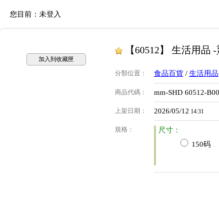
您目前：
未登入
【60512】 生活用品
加入到收藏匣
分類位置
：
食品百貨
/
生活用品
商品代碼
：
mm-SHD 60512-B0
上架日期
：
2026/05/12
14:31
規格
：
尺寸：
150码