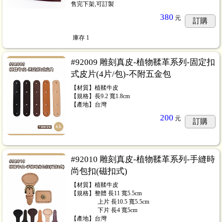
售完下架,可訂製
380
元
訂購
庫存
1
#92009 雕刻真皮-植物鞣革系列-固定扣
式皮片(4片/包)-不附五金包
【材質】植鞣牛皮
【規格】長9.2 寬1.8cm
【產地】台灣
200
元
訂購
#92010 雕刻真皮-植物鞣革系列-手縫時
尚包扣(磁扣式)
【材質】植鞣牛皮
【規格】整體 長11 寬5.5cm
⠀⠀⠀⠀⠀⠀上片 長10.5 寬5.5cm
贈品
...22
⠀⠀⠀⠀⠀⠀下片 長4 寬5cm
【產地】台灣