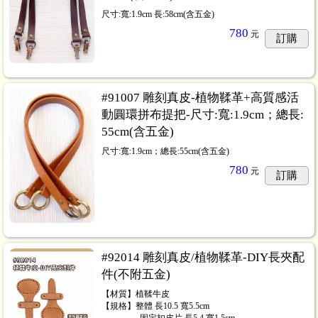
尺寸:寬:1.9cm 長:58cm(含五金)
780
元
訂購
#91007 雕刻真皮-植物鞣革+高質感活
動圓環拼布提把-尺寸:寬:1.9cm；總長:
55cm(含五金)
尺寸:寬:1.9cm；總長:55cm(含五金)
780
元
訂購
#92014 雕刻真皮/植物鞣革-DIY長夾配
件(不附五金)
【材質】植鞣牛皮
【規格】整體 長10.5 寬5.5cm
⠀⠀⠀⠀⠀⠀固定扣皮片 長5.4 寬1.5cm