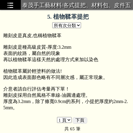
泰茂手工藝材料/各式提把、材料包、皮件五
金
5. 植物鞣革提把
雕刻皮是真皮,也稱植物鞣革
雕刻皮是種高級皮質-厚度:3.2mm
表面的紋路，屬自然的現象
再以植物鞣革這樣天然的處理方式來加以染色
植物鞣革屬於輕塗料的做法!
因此造成表面顏色略有不同層次感，屬正常現象。
介意者請自行評估考量再下單！
雕刻皮採用自然風格不車線-油圓邊處理。
厚度為3.2mm，除了條寬0.9cm的系列，小提把厚度約2mm-2.
5mm。
袋
...56
下頁
共
65
筆