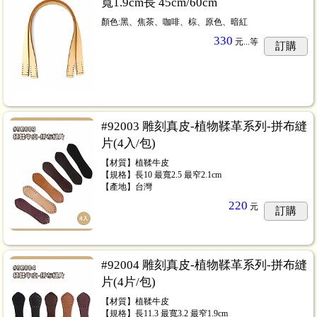
寬1.9cm長 45cm/60cm
顏色:黑、焦茶、咖啡、棕、原色、暗紅
330
元...
等
訂購
#92003 雕刻真皮-植物鞣革系列-拼布縫
片(4入/包)
【材質】植鞣牛皮
【規格】長10 最寬2.5 最窄2.1cm
【產地】台灣
220
元
訂購
#92004 雕刻真皮-植物鞣革系列-拼布縫
片(4片/包)
【材質】植鞣牛皮
【規格】長11.3 最寬3.2 最窄1.9cm