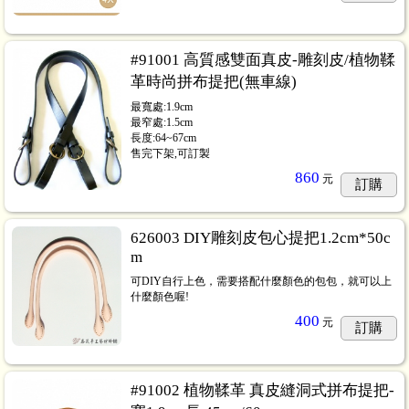
#91001 高質感雙面真皮-雕刻皮/植物鞣
革時尚拼布提把(無車線)
最寬處:1.9cm
最窄處:1.5cm
長度:64~67cm
售完下架,可訂製
860
元
訂購
626003 DIY雕刻皮包心提把1.2cm*50c
m
可DIY自行上色，需要搭配什麼顏色的包包，就可以上
什麼顏色喔!
400
元
訂購
#91002 植物鞣革 真皮縫洞式拼布提把-