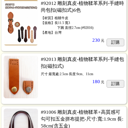
#92012 雕刻真皮-植物鞣革系列-手縫時
尚包扣(磁扣式)6色
【材質】植鞣牛皮
【規格】長11.5 寬3
⠀⠀⠀⠀⠀⠀ 下圓 直徑2.7cm (#92016)
【產地】台灣
230
元
訂購
#92013 雕刻真皮-植物鞣革系列-手縫包
扣(磁扣式)
尺寸:最寬處:2.5cm 長度:9cm、11cm
180
元
訂購
#91006 雕刻真皮-植物鞣革+高質感可
勾可扣五金拼布提把-尺寸:寬:1.9cm 長:
58cm(含五金)