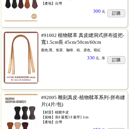
【產地】台灣
300
元
訂購
#91002 植物鞣革 真皮縫洞式拼布提把-
寬1.5cm長 45cm/50cm/60cm
顏色:黑、焦茶、咖啡、棕、原色、暗紅
330
元...
等
訂購
#92005 雕刻真皮-植物鞣革系列-拼布縫
片(4片/包)
【材質】植鞣牛皮
【規格】長8 最寬3.8 最窄2.1cm
【產地】台灣