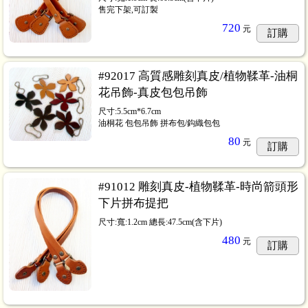
售完下架,可訂製
720
元
訂購
#92017 高質感雕刻真皮/植物鞣革-油桐
花吊飾-真皮包包吊飾
尺寸:5.5cm*6.7cm
油桐花 包包吊飾 拼布包/鈎織包包
80
元
訂購
#91012 雕刻真皮-植物鞣革-時尚箭頭形
下片拼布提把
尺寸:寬:1.2cm 總長:47.5cm(含下片)
480
元
訂購