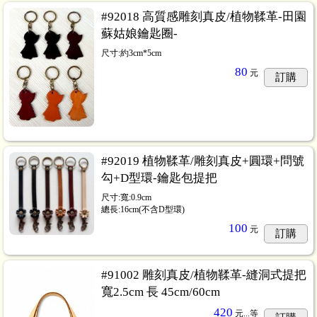
#92018 高質感雕刻真皮/植物鞣革-田園
蘇姑娘鑰匙圈-
尺寸:約3cm*5cm
80
元
訂購
#92019 植物鞣革/雕刻真皮+圓環+問號
勾+D型環-鑰匙包提把
尺寸:寬:0.9cm
總長:16cm(不含D型環)
100
元
訂購
#91002 雕刻真皮/植物鞣革-縫洞式提把
寬2.5cm 長 45cm/60cm
420
元...
等