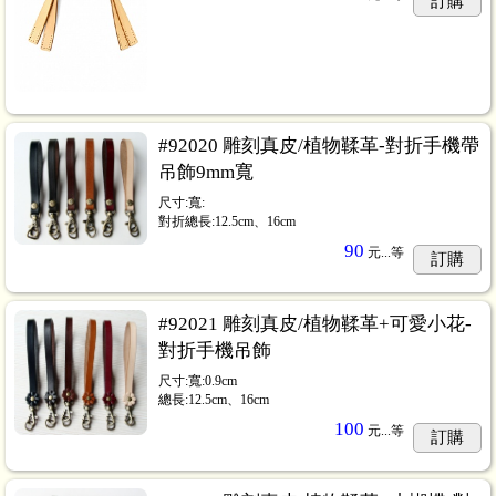
訂購
#92020 雕刻真皮/植物鞣革-對折手機帶
吊飾9mm寬
尺寸:寬:
對折總長:12.5cm、16cm
90
元...
等
訂購
#92021 雕刻真皮/植物鞣革+可愛小花-
對折手機吊飾
尺寸:寬:0.9cm
總長:12.5cm、16cm
100
元...
等
訂購