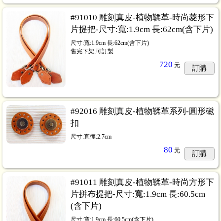
#91010 雕刻真皮-植物鞣革-時尚菱形下
片提把-尺寸:寬:1.9cm 長:62cm(含下片)
尺寸:寬:1.9cm 長:62cm(含下片)
售完下架,可訂製
720
元
訂購
#92016 雕刻真皮-植物鞣革系列-圓形磁
扣
尺寸:直徑:2.7cm
80
元
訂購
#91011 雕刻真皮-植物鞣革-時尚方形下
片拼布提把-尺寸:寬:1.9cm 長:60.5cm
(含下片)
尺寸:寬:1.9cm 長:60.5cm(含下片)