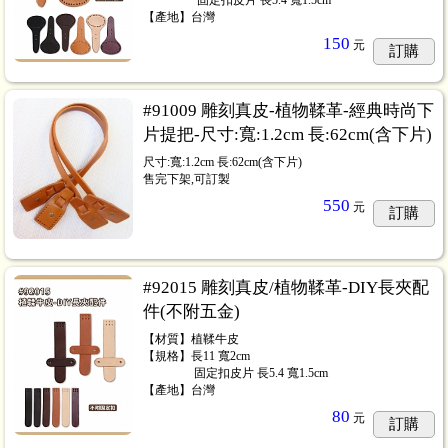
【產地】台灣
150
元
訂購
#91009 雕刻真皮-植物鞣革-經典時尚下
片提把-尺寸:寬:1.2cm 長:62cm(含下片)
尺寸:寬:1.2cm 長:62cm(含下片)
售完下架,可訂製
550
元
訂購
#92015 雕刻真皮/植物鞣革-DIY長夾配
件(不附五金)
【材質】植鞣牛皮
【規格】長11 寬2cm
⠀⠀⠀⠀ ⠀ 固定扣皮片 長5.4 寬1.5cm
【產地】台灣
80
元
訂購