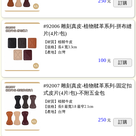
250
元
訂購
#92006 雕刻真皮-植物鞣革系列-拼布縫
片(4片/包)
【材質】植鞣牛皮
【規格】長4 寬3.3cm
【產地】台灣
100
元
訂購
#92007 雕刻真皮-植物鞣革系列-固定扣
式皮片(4片/包)-不附五金包
【材質】植鞣牛皮
【規格】長8 最寬3.8 最窄2.1cm
【產地】台灣
250
元
訂購