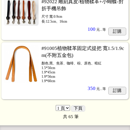
#92022 雕刻真皮/植物鞣革+小蝴蝶-對
折手機吊飾
尺寸:寬:0.9cm
長:12.5cm、16cm
100
元...
等
訂購
#91005植物鞣革固定式提把 寬1.5/1.9c
m(不附五金包)
顏色:黑、焦茶、咖啡、棕、原色、暗紅
1.5*50cm
1.9*45cm
1.9*56cm
1.9*60cm
350
元...
等
訂購
下頁
共
65
筆