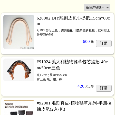
626002 DIY雕刻皮包心提把1.5cm*60c
m
可DIY自行上色，需要搭配什麼顏色的包包，就可以上
什麼顏色喔!
600
元
訂購
#91024 義大利植物鞣革包芯提把-40c
m/50cm三色
寬1.2cm ; 長40cm/50cm
有三色 黑、咖、棕
420
元...
等
訂購
#92001 雕刻真皮-植物鞣革系列-半圓拉
鍊皮尾(2入/包)