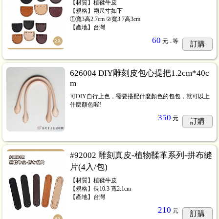
【材質】植鞣牛皮
【規格】兩尺寸如下
①寬3高2.7cm ②寬3.7高3cm
【產地】台灣
60
元...
等
訂購
626004 DIY雕刻皮包心提把1.2cm*40c
m
可DIY自行上色，需要搭配什麼顏色的包包，就可以上
什麼顏色喔!
350
元
訂購
#92002 雕刻真皮-植物鞣革系列-拼布縫
片(4入/包)
【材質】植鞣牛皮
【規格】長10.3 寬2.1cm
【產地】台灣
210
元
訂購