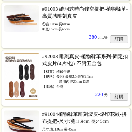
#91003 縫洞式時尚鏤空提把-植物鞣革-
高質感雕刻真皮
①寬1.9cm 長60cm
②寬1.9cm 長45cm
380
元...
等
訂購
#92008 雕刻真皮-植物鞣革系列-固定扣
式皮片(4片/包)-不附五金包
【材質】植鞣牛皮
【規格】長9.8 最寬2.5 最窄2.1cm
‎‎‏‎‏‎⠀⠀⠀⠀⠀⠀ 適用內徑25mm D環
【產地】台灣
220
元
訂購
包
...38
#91004植物鞣革雕刻澀皮-烙印花紋-拼
布提把-尺寸:寬:1.9cm 長:45cm
尺寸:寬:1.9cm 長:45cm