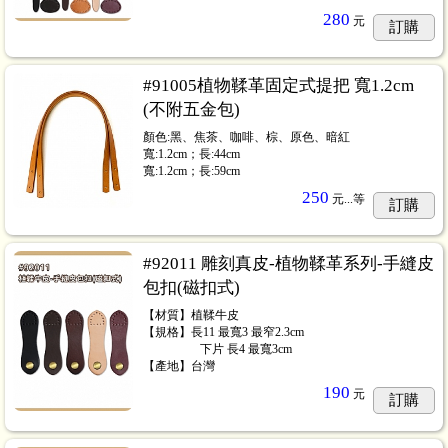
280
元
訂購
#91005植物鞣革固定式提把 寬1.2cm
(不附五金包)
顏色:黑、焦茶、咖啡、棕、原色、暗紅
寬:1.2cm；長:44cm
寬:1.2cm；長:59cm
250
元...
等
訂購
#92011 雕刻真皮-植物鞣革系列-手縫皮
包扣(磁扣式)
【材質】植鞣牛皮
【規格】長11 最寬3 最窄2.3cm
⠀⠀⠀⠀⠀⠀ 下片 長4 最寬3cm
【產地】台灣
190
元
訂購