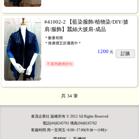
#41002-2 【藍染服飾/植物染/DIY/披
肩/服飾】蠶絲大披肩-成品
＊數量有限
＊推廣價五折優惠中＊
1200
元
訂購
不適用總價折扣
共
34
筆
泰茂企業社 版權所有 © 2012 All Rights Reserved
電話(04)8245761 傳真(04)8245762
客服時間:周一至周五<8:00~17:00(午休一小時)>