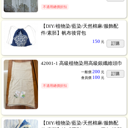
不適用總價折扣
【DIY/植物染/藍染/天然棉麻/服飾配
件/素胚】帆布後背包
150
元
訂購
42001-1 高級植物染用高級銀纖維頭巾
200
一般價
元
訂購
100
會員價
元
不適用總價折扣
【DIY/植物染/藍染/天然棉麻/服飾配