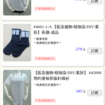
訂購
不適用總價折扣
#4601-1-A 【藍染服飾/植物染/DIY/素
胚】長襪-成品
＊數量有限
＊推廣價五折優惠中＊
270
元
訂購
不適用總價折扣
【藍染服飾/植物染/DIY/素胚】 #45006
簡約連袖長版針織衫
＊推廣價五折優惠中＊
345
元
訂購
不適用總價折扣