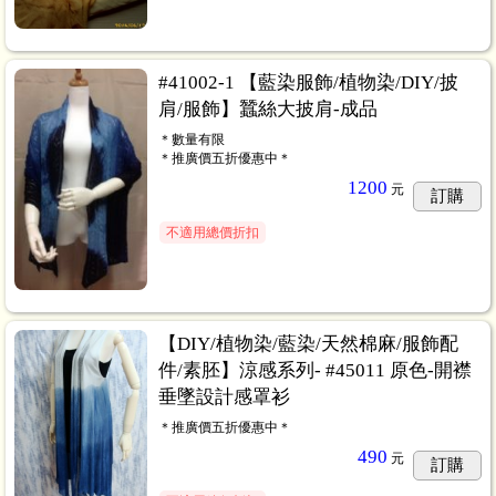
#41002-1 【藍染服飾/植物染/DIY/披
肩/服飾】蠶絲大披肩-成品
＊數量有限
＊推廣價五折優惠中＊
1200
元
訂購
不適用總價折扣
【DIY/植物染/藍染/天然棉麻/服飾配
件/素胚】涼感系列- #45011 原色-開襟
垂墜設計感罩衫
＊推廣價五折優惠中＊
490
元
訂購