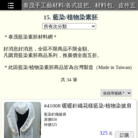
泰茂手工藝材料/各式提把、材料包、皮件五
金
15. 藍染/植物染素胚
＊泰茂藍染素胚材料網＊
好消息好消息，全區不限商品不限金額。
凡購買藍染素胚商品系列，推廣價全面五折。
＊此區藍染/植物染素胚商品皆為台灣製造（Made in Taiwan)
共
34
筆
#41008 暖暖針織花樣藍染/植物染披肩
藍染針織披肩
袋
原價650
...56
特價325
325
元
訂購