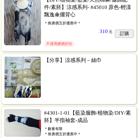
件/素胚】涼感系列- #45010 原色-輕漾
飄逸傘擺背心
＊推廣價五折優惠中＊
310
元
訂購
不適用總價折扣
【分享】涼感系列－絲巾
#4301-1-01【藍染服飾/植物染/DIY/素
胚】半指袖套-成品
＊數量有限
＊推廣價五折優惠中＊