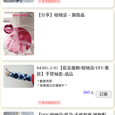
不適用總價折扣
【分享】植物染－胭脂蟲
#4301-2-01【藍染服飾/植物染/DIY/素
胚】手臂袖套-成品
＊數量有限
＊推廣價五折優惠中＊
360
元
訂購
不適用總價折扣
【DIY/植物染/藍染/天然棉麻/服飾配