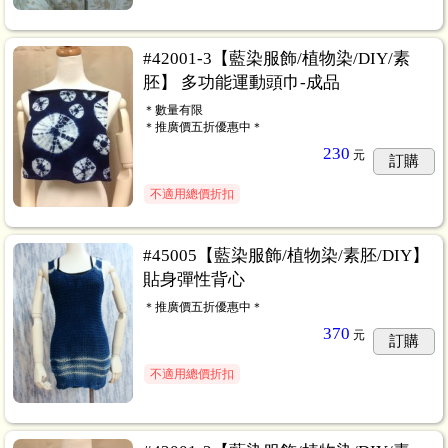
#42001-3【藍染服飾/植物染/DIY/素
胚】 多功能運動頭巾-成品
＊數量有限
＊推廣價五折優惠中＊
230
元
訂購
不適用總價折扣
#45005【藍染服飾/植物染/素胚/DIY】
貼身彈性背心
＊推廣價五折優惠中＊
370
元
訂購
不適用總價折扣