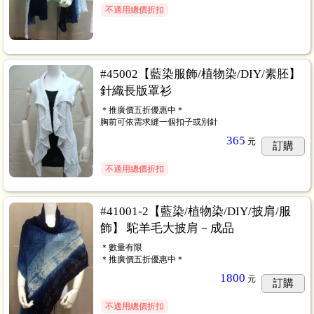
不適用總價折扣
#45002【藍染服飾/植物染/DIY/素胚】
針織長版罩衫
＊推廣價五折優惠中＊
胸前可依需求縫一個扣子或別針
365
元
訂購
不適用總價折扣
#41001-2【藍染/植物染/DIY/披肩/服
飾】 駝羊毛大披肩－成品
＊數量有限
＊推廣價五折優惠中＊
1800
元
訂購
不適用總價折扣