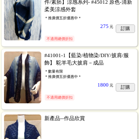
件/素胚】涼感系列- #45012 原色-清新
柔美涼感外套
＊推廣價五折優惠中＊
275
元
訂購
不適用總價折扣
#41001-1【藍染/植物染/DIY/披肩/服
飾】 駝羊毛大披肩－成品
＊數量有限
＊推廣價五折優惠中＊
1800
元
訂購
不適用總價折扣
新產品--作品欣賞