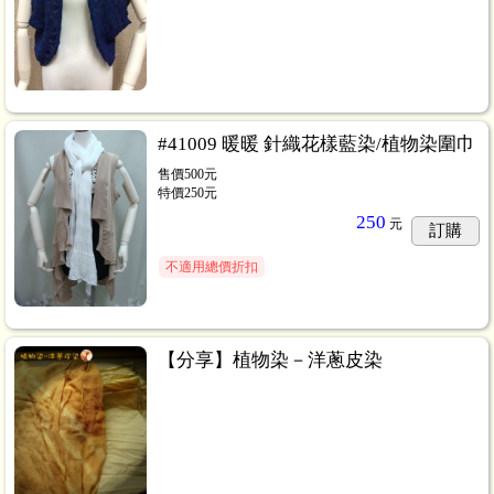
#41009 暖暖 針織花樣藍染/植物染圍巾
售價500元
特價250元
250
元
訂購
不適用總價折扣
【分享】植物染－洋蔥皮染