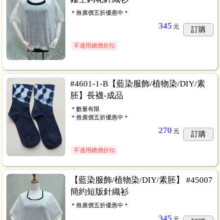
＊推廣價五折優惠中＊
345
元
訂購
不適用總價折扣
#4601-1-B【藍染服飾/植物染/DIY/素
胚】長襪-成品
＊數量有限
＊推廣價五折優惠中＊
270
元
訂購
不適用總價折扣
【藍染服飾/植物染/DIY/素胚】 #45007
簡約短版針織衫
＊推廣價五折優惠中＊
345
元