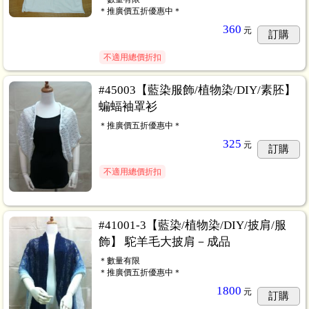
＊推廣價五折優惠中＊
360
元
訂購
不適用總價折扣
#45003【藍染服飾/植物染/DIY/素胚】
蝙蝠袖罩衫
＊推廣價五折優惠中＊
325
元
訂購
不適用總價折扣
#41001-3【藍染/植物染/DIY/披肩/服
飾】 駝羊毛大披肩－成品
＊數量有限
＊推廣價五折優惠中＊
1800
元
訂購