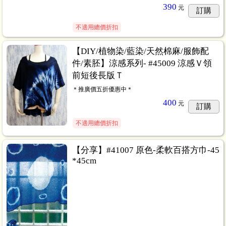
390
元
訂購
不適用總價折扣
【DIY/植物染/藍染/天然棉麻/服飾配
件/素胚】涼感系列- #45009 涼感Ｖ領
前短後長版Ｔ
＊推廣價五折優惠中＊
400
元
訂購
不適用總價折扣
【分享】#41007 原色-柔軟百搭方巾-45
*45cm
包
...38