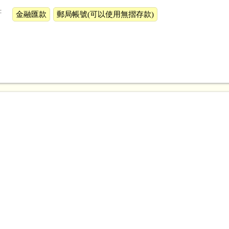
：
金融匯款
郵局帳號(可以使用無摺存款)