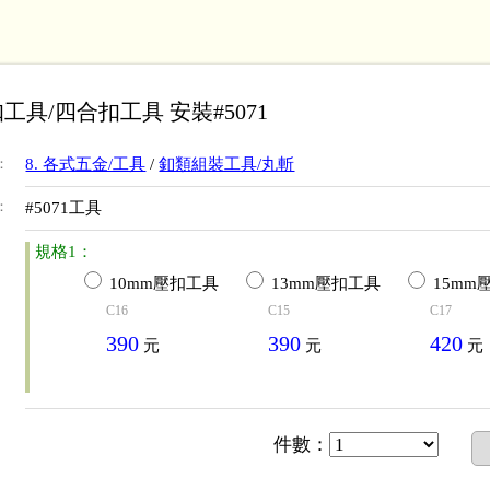
工具/四合扣工具 安裝#5071
：
8. 各式五金/工具
/
釦類組裝工具/丸斬
：
#5071工具
規格1：
10mm壓扣工具
13mm壓扣工具
15mm
C16
C15
C17
390
390
420
元
元
元
件數
：