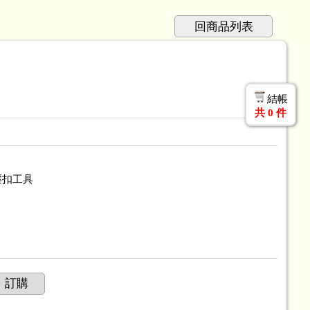
回商品列表
結帳
共
0
件
壓扣工具
訂購