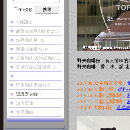
搜尋
僅此分類
☕優惠區
🎁野夫精品咖啡禮盒
...3
精品咖啡豆
...25
濾掛式咖啡包
...17
冷萃咖啡/浸泡式咖啡
...2
野夫咖啡館：有人情味的
野夫咖啡：香、味、韻 迷
五磅裝義式豆專區
...2
--------------------
2017.09.02 中時電子報：
野夫咖啡購物前文
2017.03.07 聯合報：
從科
認識野夫咖啡
2016.12.05 聯合新聞網：
2016.11.27 聯合新聞網：
加盟資訊
2014.07 大林口報：
黃瑞
意見回饋