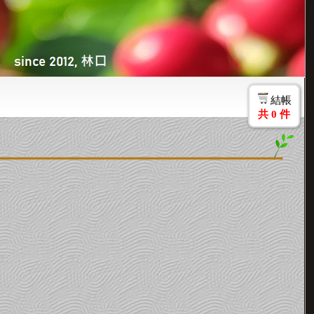
結帳
共
0
件