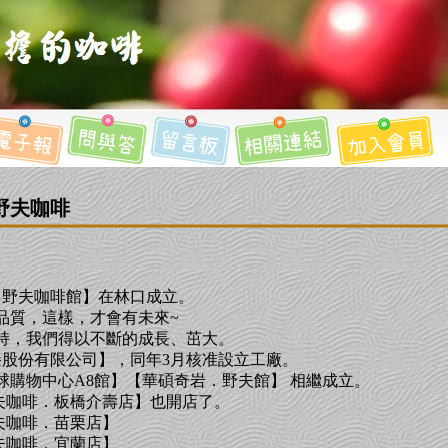
野夫咖啡
，【野夫咖啡館】在林口成立。
品質，這樣，才會有未來~
持，我們得以不斷的成長、茁大。
藏臻股份有限公司】，同年3月核准設立工廠。
【環球購物中心A8館】【華碩奇岩．野夫館】 相繼成立。
【野夫咖啡．板橋介壽店】也開店了。
野夫咖啡．苗栗店】
野夫咖啡．宜蘭店】