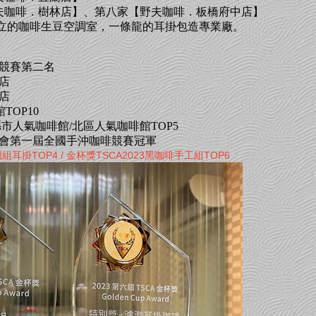
【野夫咖啡．樹林店】、第八家【野夫咖啡．板橋府中店】
立的咖啡生豆空調室，一條龍的耳掛包造專業廠。
包競賽第二名
啡店
啡店
TOP10
6縣市人氣咖啡館/北區人氣咖啡館TOP5
流協會第一屆全國手沖咖啡競賽冠軍
組耳掛TOP4 /
金杯獎TSCA2023黑咖啡手工組TOP6