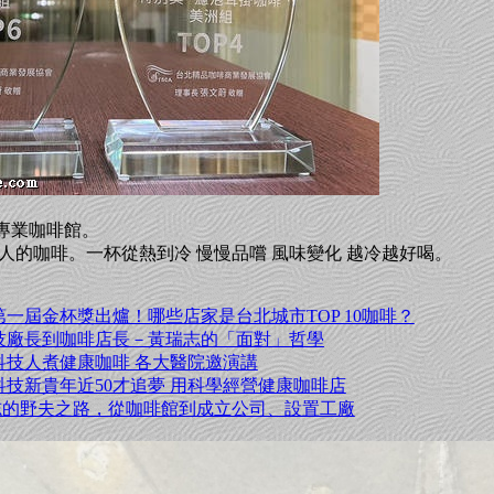
專業咖啡館。
人的咖啡。一杯從熱到冷 慢慢品嚐 風味變化 越冷越好喝。
第一屆金杯獎出爐！哪些店家是台北城市TOP 10咖啡？
技廠長到咖啡店長－黃瑞志的「面對」哲學
科技人煮健康咖啡 各大醫院邀演講
科技新貴年近50才追夢 用科學經營健康咖啡店
志的野夫之路，從咖啡館到成立公司、設置工廠