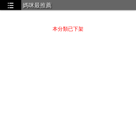
媽咪最推薦
 酷洛米 大耳狗 假裝哥吉拉
...3
本分類已下架
 LHELBIE 絕對一眼就被吸引的質感穿著
...9
usent 專業LED燈
...2
Box｜喚顏梳 全球首創全頭循環按摩梳
...1
眠防蟎噴霧
...3
型兼具的帽子
...6