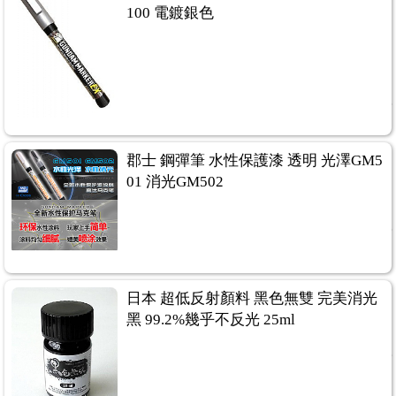
100 電鍍銀色
郡士 鋼彈筆 水性保護漆 透明 光澤GM5
01 消光GM502
日本 超低反射顏料 黑色無雙 完美消光
黑 99.2%幾乎不反光 25ml