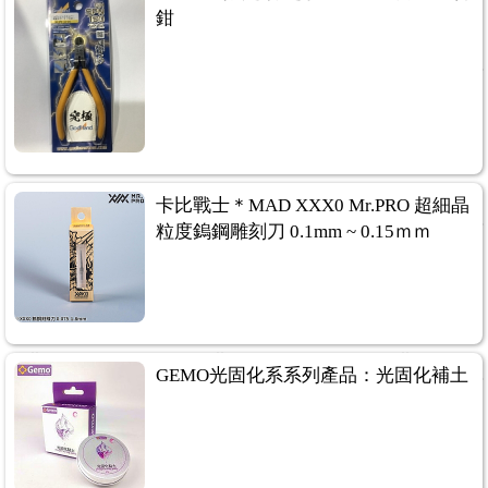
鉗
卡比戰士＊MAD XXX0 Mr.PRO 超細晶
粒度鎢鋼雕刻刀 0.1mm ~ 0.15ｍｍ
GEMO光固化系系列產品：光固化補土