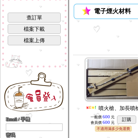
電子煙火材料
查訂單
檔案下載
檔案上傳
噴火槍、加長噴
600
一般價
元
Email / 手機
訂購
600
會員價
元
不適用滿多少免運費
密碼