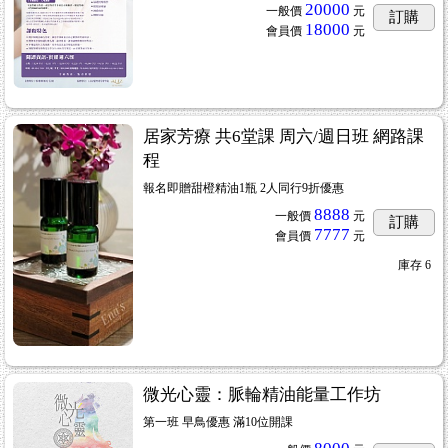
20000
一般價
元
訂購
18000
會員價
元
居家芳療 共6堂課 周六/週日班 網路課
程
報名即贈甜橙精油1瓶 2人同行9折優惠
8888
一般價
元
訂購
7777
會員價
元
庫存
6
微光心靈：脈輪精油能量工作坊
第一班 早鳥優惠 滿10位開課