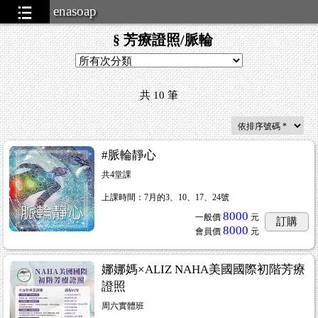
enasoap
§ 芳療證照/脈輪
共
10
筆
#脈輪靜心
共4堂課
上課時間：7月的3、10、17、24號
8000
一般價
元
訂購
8000
會員價
元
娜娜媽×ALIZ NAHA美國國際初階芳療
證照
周六實體班