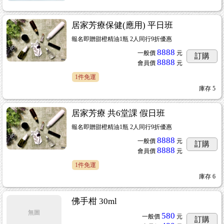
居家芳療保健(應用) 平日班
報名即贈甜橙精油1瓶 2人同行9折優惠
8888
一般價
元
訂購
8888
會員價
元
1件免運
庫存
5
居家芳療 共6堂課 假日班
報名即贈甜橙精油1瓶 2人同行9折優惠
8888
一般價
元
訂購
8888
會員價
元
1件免運
售
...81
庫存
6
佛手柑 30ml
無圖
580
一般價
元
訂購