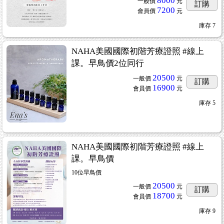
8000
一般價
元
訂購
7200
會員價
元
庫存
7
NAHA美國國際初階芳療證照 #線上
課。早鳥價2位同行
20500
一般價
元
訂購
16900
會員價
元
庫存
5
NAHA美國國際初階芳療證照 #線上
課。早鳥價
10位早鳥價
20500
一般價
元
訂購
18700
會員價
元
庫存
9