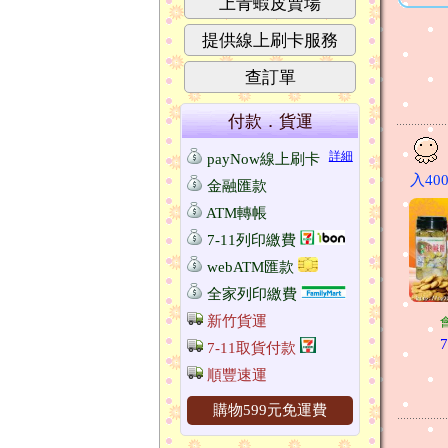
上青蝦皮賣場
提供線上刷卡服務
查訂單
付款．貨運
詳細
payNow線上刷卡
入400
金融匯款
ATM轉帳
7-11列印繳費
webATM匯款
全家列印繳費
新竹貨運
7
7-11取貨付款
順豐速運
購物599元免運費