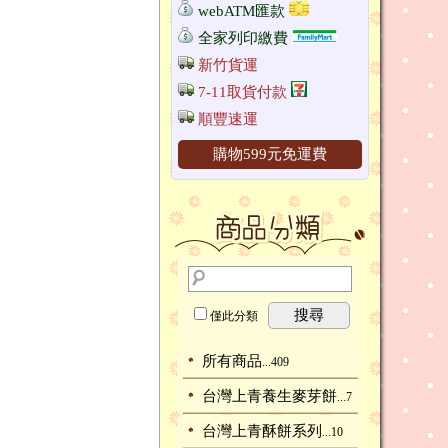
webATM匯款
全家列印繳費
新竹貨運
7-11取貨付款
順豐速運
購物599元免運費
搜尋
僅此分類
所有商品
...409
台灣上青養生麥芽餅
...7
台灣上青酥餅系列
...10