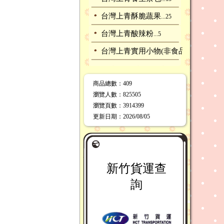
台灣上青酥脆蔬果
...25
台灣上青酸辣粉
...5
台灣上青實用小物(非食品)
...1
商品總數
：409
瀏覽人數
：
825505
瀏覽頁數
：
3914399
更新日期
：2026/08/05
新竹貨運查
詢