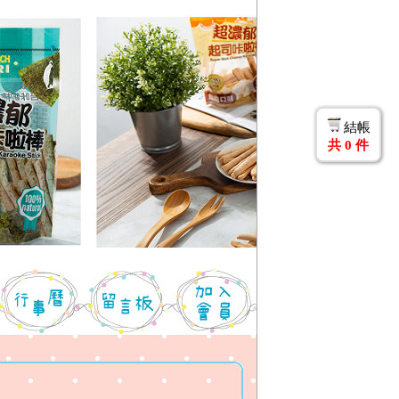
結帳
共
0
件