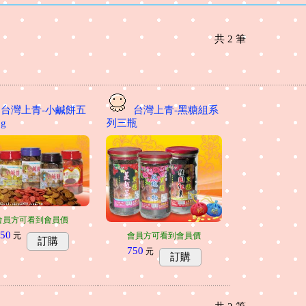
共
2
筆
台灣上青-小鹹餅五
台灣上青-黑糖組系
g
列三瓶
會員方可看到會員價
50
會員方可看到會員價
元
訂購
750
元
訂購