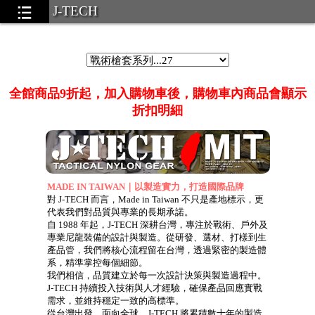
J-TECH
戰術模組周邊系列
全館商品9折起，加入購物車後，購物車內商品會顯示
折扣明細
.58
MADE IN TAIWAN｜以製造實力，打造國際品牌
對 J-TECH 而言，Made in Taiwan 不只是產地標示，更
代表我們對品質與專業的長期承諾。
自 1988 年起，J-TECH 深耕台灣，專注於戰術、戶外及
專業尼龍裝備的設計與製造。從研發、選材、打樣到生
產品管，我們將核心流程留在台灣，透過緊密的製造體
系，精準掌控每個細節。
 pouches)
...39
我們相信，品質建立於每一次設計決策與製造過程中。
Bags).
...22
J-TECH 持續投入技術與人才經驗，確保產品回應實戰
需求，並維持穩定一致的高標準。
gs)
...37
從台灣出發，面向全球。J-TECH 將累積數十年的製造