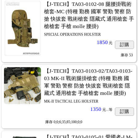
【J-TECH】TA03-0102-08 腿腰掛戰術
槍套-MC (特種 勤務 國軍 警勤 警察 防
搶 快拔套 戰術槍套 隱藏式 通用槍套 手
槍槍套 手槍 molle 腰掛)
SPECIAL OPERATIONS HOLSTER
1850
元
訂購
庫存
53
【J-TECH】TA03-0103-02/TA03-0103-
03 MK-II 戰術腿掛槍套 (特種 勤務 國
軍 警勤 警察 防搶 快拔套 戰術槍套 隱
藏式 通用槍套 手槍槍套 molle 腰掛)
MK-II TACTICAL LEG HOLSTER
1350
元...
等
訂購
庫存
0;0;6;35;85;100;0;0
【J-TECH】TA03-0105-01 愛國者-I M-