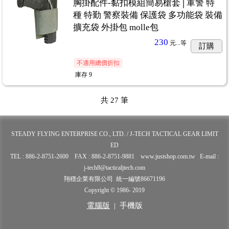
胸掛配件-黏扣模組簡易槍套│軍警 特
種 特勤 警察裝備 保護袋 多功能袋 裝備
擴充袋 外掛包 molle包
230
元...
等
訂購
不適用總價折扣
庫存
9
共
27
筆
STEADY FLYING ENTERPRISE CO., LTD. / J-TECH TACTICAL GEAR LIMIT
ED
TEL : 886-2-8751-2600 FAX : 886-2-8751-9881 www.justshop.com.tw E-mail :
j-tech8@tacticaljtech.com
翔穩企業有限公司 統一編號86671196
Copyright © 1986- 2019
電腦版
|
手機版