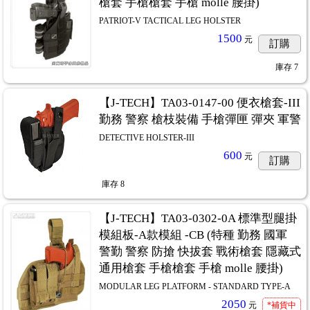
槍套 手槍槍套 手槍 molle 腰掛)
PATRIOT-V TACTICAL LEG HOLSTER
1500
元
訂購
庫存
7
【J-TECH】TA03-0147-00 便衣槍套-III
勤務 警察 槍枝裝備 手槍彈匣 彈夾 軍警
DETECTIVE HOLSTER-III
600
元
訂購
庫存
8
【J-TECH】TA03-0302-0A 標準型腿掛
模組板-A款模組 -CB (特種 勤務 國軍
警勤 警察 防搶 快拔套 戰術槍套 隱藏式
通用槍套 手槍槍套 手槍 molle 腰掛)
MODULAR LEG PLATFORM - STANDARD TYPE-A
2050
元
*補貨中