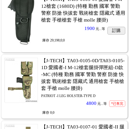
12槍套 (1680D) (特種 勤務 國軍 警勤
警察 防搶 快拔套 戰術槍套 隱藏式 通用
槍套 手槍槍套 手槍 molle 腰掛)
1900
元...
等
訂購
庫存
29;198;0;0
【J-TECH】TA03-0105-0D/TA03-0105-
1D 愛國者-I M-12槍套腿掛彈匣組-D款
-MC (特種 勤務 國軍 警勤 警察 防搶 快
拔套 戰術槍套 隱藏式 通用槍套 手槍槍
套 手槍 molle 腰掛)
PATRIOT -I LEG HOLSTER-TYPE D
4800
元...
等
*已售完
庫存
0;0
【J-TECH】TA03-0107-01 愛國者-II 腿