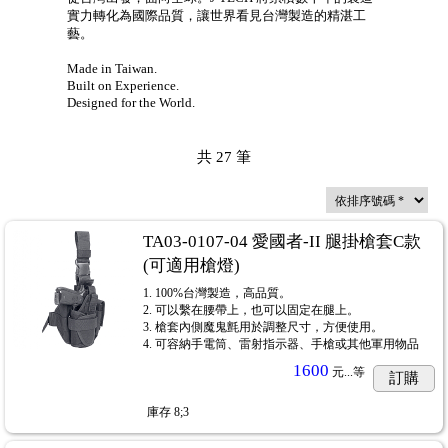
實力轉化為國際品質，讓世界看見台灣製造的精湛工
uty Gear)
...62
藝。
)
...55
Made in Taiwan.
Built on Experience.
Designed for the World.
)
...324
共
27
筆
TA03-0107-04 愛國者-II 腿掛槍套C款
(可適用槍燈)
1. 100%台灣製造，高品質。
2. 可以繫在腰帶上，也可以固定在腿上。
3. 槍套內側魔鬼氈用於調整尺寸，方便使用。
4. 可容納手電筒、雷射指示器、手槍或其他軍用物品
1600
元...
等
訂購
庫存
8;3