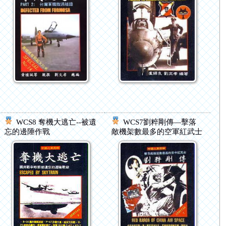
WCS8 奪機大逃亡--被遺
WCS7劉粹剛傳—擊落
忘的邊陲作戰
敵機架數最多的空軍紅武士