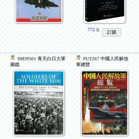
772
元
訂購
SM39561 青天白日大軍
FUT267 中國人民解放
圖鑑
軍總覽