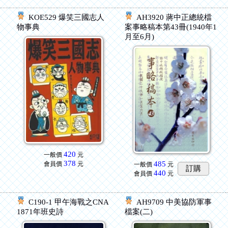
KOE529 爆笑三國志人
AH3920 蔣中正總統檔
物事典
案事略稿本第43冊(1940年1
月至6月)
420
一般價
元
378
485
會員價
元
一般價
元
訂購
440
會員價
元
艦
C190-1 甲午海戰之CNA
AH9709 中美協防軍事
1871年班史詩
檔案(二)