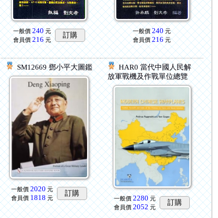
240
240
一般價
元
一般價
元
訂購
216
216
會員價
元
會員價
元
SM12669 鄧小平大圖鑑
HAR0 當代中國人民解
放軍戰機及作戰單位總覽
2020
一般價
元
訂購
1818
2280
會員價
元
一般價
元
訂購
2052
會員價
元