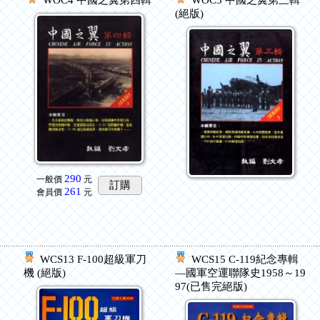
空
WOC4 中國之翼第四輯
WOC3 中國之翼第三輯
第
(絕版)
290
一般價
元
訂購
261
會員價
元
海
WCS13 F-100超級軍刀
WCS15 C-119紀念專輯
機 (絕版)
—國軍空運聯隊史1958～19
97(已售完絕版)