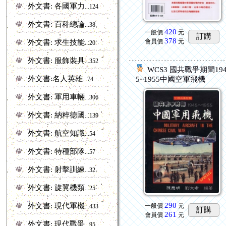
外文書: 各國軍力
...124
外文書: 百科總論
...38
420
一般價
元
訂購
378
會員價
元
外文書: 求生技能
...20
外文書: 服飾裝具
...352
WCS3 國共戰爭期間19
外文書:名人英雄
5~1955中國空軍飛機
...74
外文書: 軍用車輛
...306
外文書: 納粹德國
...139
外文書: 航空知識
...54
外文書: 特種部隊
...57
外文書: 射擊訓練
...32
外文書: 旋翼機類
...25
290
外文書: 現代軍機
一般價
元
...433
訂購
261
會員價
元
外文書: 現代戰爭
...95