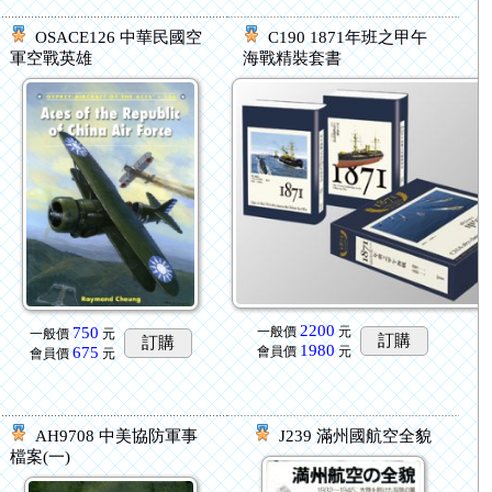
OSACE126 中華民國空
C190 1871年班之甲午
軍空戰英雄
海戰精裝套書
2200
750
一般價
元
一般價
元
訂購
訂購
1980
675
會員價
元
會員價
元
AH9708 中美協防軍事
J239 滿州國航空全貌
檔案(一)