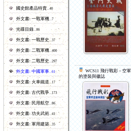
國史館產品特賣
...40
外文書: 一戰軍機
...7
光碟目錄
...86
外文書: 一戰歷史
...37
外文書: 二戰軍機
...400
外文書: 二戰歷史
...297
WCS11 飛行戰彩－空
外文書: 中國軍事
...61
的塗裝與徽誌
外文書: 火車鐵道
...17
外文書: 古代戰爭
...173
外文書: 民用航空
...86
外文書: 功夫武術
...41
外文書: 軍用建築
...35