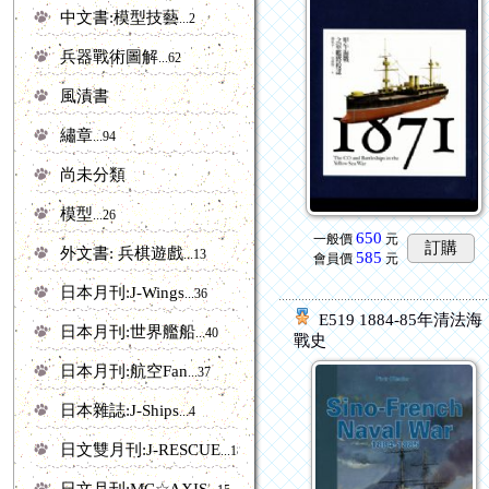
中文書:模型技藝
...2
兵器戰術圖解
...62
風漬書
繡章
...94
尚未分類
模型
...26
650
一般價
元
訂購
外文書: 兵棋遊戲
...13
585
會員價
元
日本月刊:J-Wings
...36
E519 1884-85年清法海
日本月刊:世界艦船
...40
戰史
日本月刊:航空Fan
...37
日本雜誌:J-Ships
...4
日文雙月刊:J-RESCUE
...18
日文月刊:MC☆AXIS