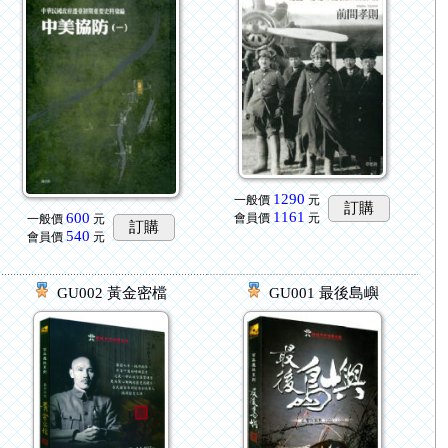
1290
一般價
元
訂購
1161
600
會員價
元
一般價
元
訂購
540
會員價
元
GU002 黃金密檔
GU001 最後島嶼