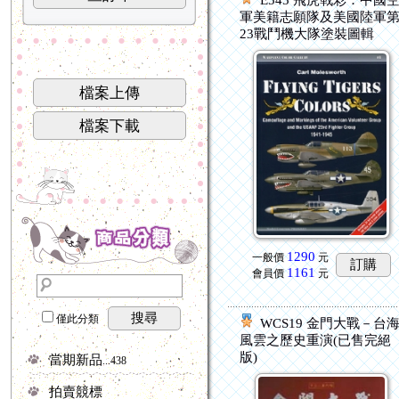
E545 飛虎戰彩：中國
軍美籍志願隊及美國陸軍
23戰鬥機大隊塗裝圖輯
檔案上傳
檔案下載
1290
一般價
元
訂購
1161
會員價
元
搜尋
僅此分類
WCS19 金門大戰－台
風雲之歷史重演(已售完絕
版)
當期新品
...438
拍賣競標