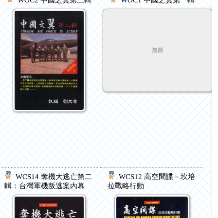
WOC2 中國之翼第二輯
WOC1 中國之翼第一輯
無圖
WCS14 奪機大逃亡第二
WCS12 高空間諜－坎培
輯：台灣軍機叛逃案內幕
拉戰略行動