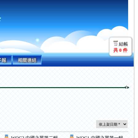
店
結帳
共
0
件