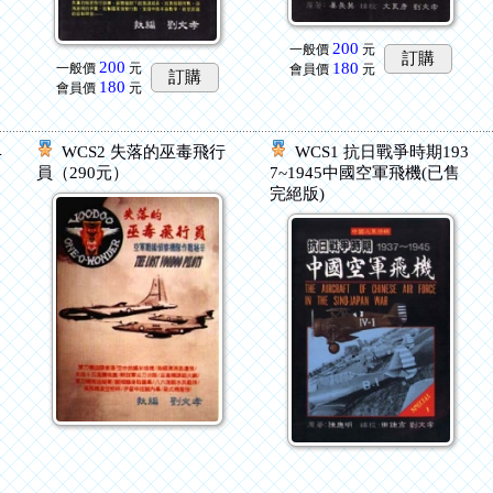
200
一般價
元
訂購
200
180
一般價
元
會員價
元
訂購
180
會員價
元
4
WCS2 失落的巫毒飛行
WCS1 抗日戰爭時期193
員（290元）
7~1945中國空軍飛機(已售
完絕版)