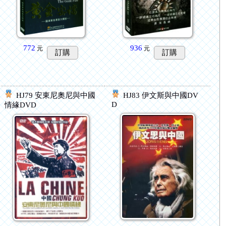
772
936
元
元
訂購
訂購
HJ79 安東尼奧尼與中國
HJ83 伊文斯與中國DV
D
情緣DVD