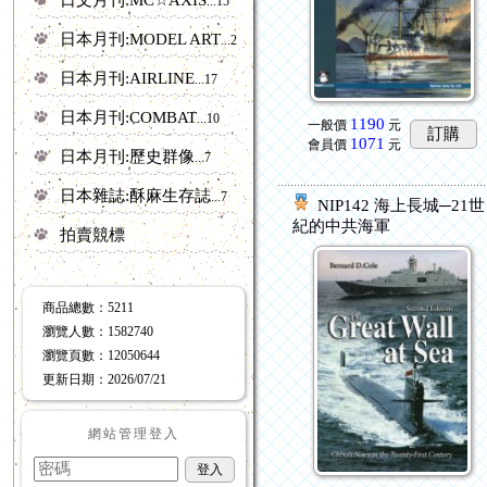
...15
日本月刊:MODEL ART
...20
日本月刊:AIRLINE
...17
日本月刊:COMBAT
...10
1190
一般價
元
訂購
1071
會員價
元
日本月刊:歷史群像
...7
日本雜誌:酥麻生存誌
...7
NIP142 海上長城─21世
紀的中共海軍
拍賣競標
商品總數
：5211
瀏覽人數
：
1582740
瀏覽頁數
：
12050644
更新日期
：2026/07/21
網站管理登入