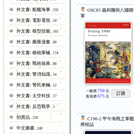
外文書: 船艦海事
...335
OSC85 義和團與八國聯
軍
外文書: 電影電視
...10
外文書: 模型技藝
...103
外文書: 圖冊漫畫
...80
外文書: 槍砲軍械
...174
外文書: 戰術操典
...86
外文書: 警消知識
...54
外文書: 警民車輛
...12
750
一般價
元
訂購
外文書: 太空科技
675
...17
會員價
元
外文書: 反恐戰爭
...5
拍賣品
...220
C190-2 甲午海戰之軍
將校誌
中文圖書
...240