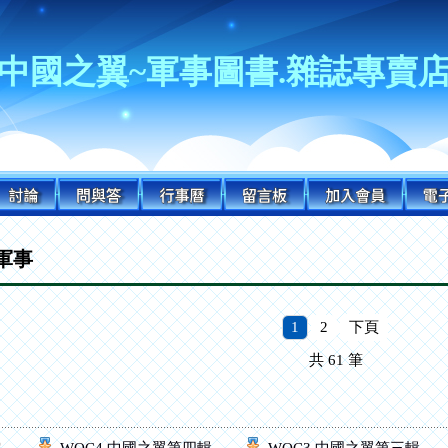
中國之翼~軍事圖書.雜誌專賣
軍事
1
2
下頁
共
61
筆