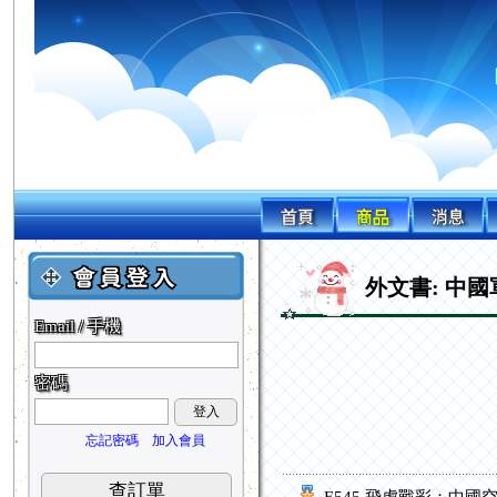
外文書: 中國
Email / 手機
密碼
登入
忘記密碼
加入會員
查訂單