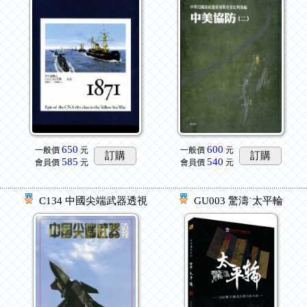
650
600
一般價
元
一般價
元
訂購
訂購
585
540
會員價
元
會員價
元
C134 中國尖端武器透視
GU003 驚濤˙太平輪